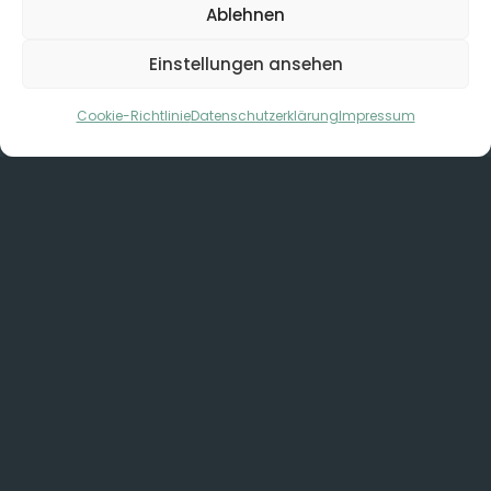
Ablehnen
Einstellungen ansehen
Cookie-Richtlinie
Datenschutzerklärung
Impressum
In meiner Praxis in Vechta biete ich als
Heilpraktikerin
verschiedene
Therapieformen
bei
chronischen Erkrankungen, Schmerzen (vor
allem Rückenschmerzen, Kopfschmerzen,