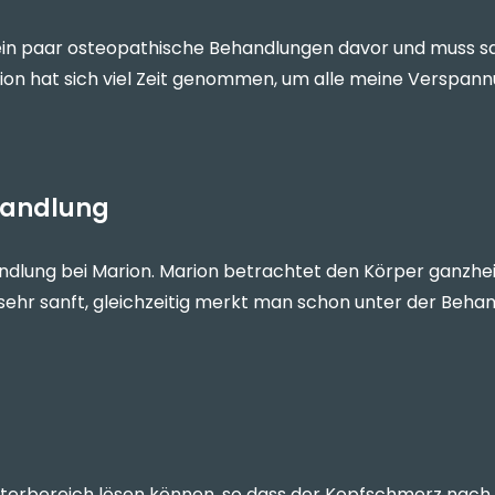
 ein paar osteopathische Behandlungen davor und muss s
rion hat sich viel Zeit genommen, um alle meine Verspan
handlung
dlung bei Marion. Marion betrachtet den Körper ganzheitl
st sehr sanft, gleichzeitig merkt man schon unter der B
erbereich lösen können, so dass der Kopfschmerz nach li