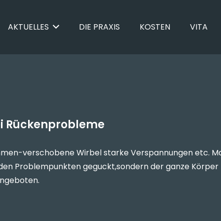
AKTUELLES
DIE PRAXIS
KOSTEN
VITA
bei Rückenprobleme
en-verschobene Wirbel starke Verspannungen etc. Mari
 den Problempunkten geguckt,sondern der ganze Körper b
angeboten.